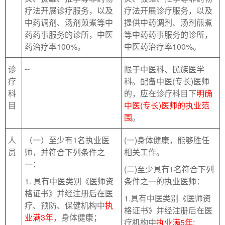
疗法开展诊疗服务，以及
疗法开展诊疗服务，以及
中药调剂、汤剂煎煮等中
提供中药调剂、汤剂煎煮
药药事服务的诊所，中医
等中药药事服务的诊所，
药治疗率100%。
中医药治疗率100%。
--
诊
限于中医科、民族医学
疗
科。配备中医(专长)医师
科
的，应在诊疗科目下
明确
目
中医(专长)医师的执业范
围
。
人
（一）至少有1名执业医
(一)身体健康，能够胜任
员
师，并符合下列条件之
相关工作。
一：
(二)至少具有1名符合下列
1. 具有中医类别《医师资
条件之一的执业医师：
格证书》并经注册后在医
1.具有中医类别《医师资
疗、预防、保健机构中
执
格证书》并经注册后在医
业满3年
，身体健康；
疗机构中
执业满5年
;