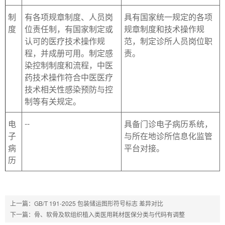
制
有各项规章制度、人员岗
具有国家统一规定的各项
度
位责任制，有国家制定或
规章制度和技术操作规
认可的医疗技术操作规
范，制定诊所人员岗位职
程，并成册可用。制定感
责。
染控制制度和流程，中医
药技术操作符合中医医疗
技术相关性感染预防与控
制等有关规定。
--
电
具备门诊电子病历系统，
子
与所在地诊所信息化监管
病
平台对接。
历
上一篇：
GB/T 191-2025 包装储运图形符号标志 差异对比
下一篇：
骨、软骨及软组织植入类医用耗材医保分类与代码有调整