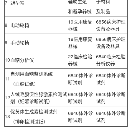
辅助生殖
子材料
7
避孕帽
和避孕器械
及制品
19医用康复
6856病床护理
8
电动轮椅
器械
设备及器具
19医用康复
6856病床护理
9
手动轮椅
器械
设备及器具
22临床检验
6840临床检验
10
血糖分析仪
器械
分析仪器
自测用血糖监测系统
6840体外诊
6840体外诊断
11
断试剂
试剂
（血糖试纸）
人绒毛膜促性腺激素检测试
6840体外诊
6840体外诊断
12
剂（妊娠诊断试纸）
断试剂
试剂
促黄体生成素检测试剂
6840体外诊
6840体外诊断
13
断试剂
试剂
（排卵检测试纸）