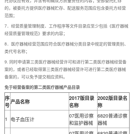
托协议应有效，并含有明确双方质量责任的内容；全部委托贮存
的，被委托方提供医疗器械贮存、配送服务范围应包含委托方经营
范围；
7．经营质量管理制度、工作程序等文件目录应至少包括《医疗器械
经营质量管理规范》要求的内容；
8．医疗器械经营范围应符合医疗器械分类目录中规定的管理类别、
类代号名称；
9. 同时申请第三类医疗器械经营许可和进行第二类医疗器械经营备
案的，或者已经取得第三类医疗器械经营许可进行第二类医疗器械
备案的，可以免予提交相应资料。
免于经营备案的第二类医疗器械产品目录
序
2017版目录
2002版目录名
产品名称
号
名称
称
07医用诊察
6820普通诊察
1
电子血压计
和监护器械
器械
07医用诊察
6820普通诊察